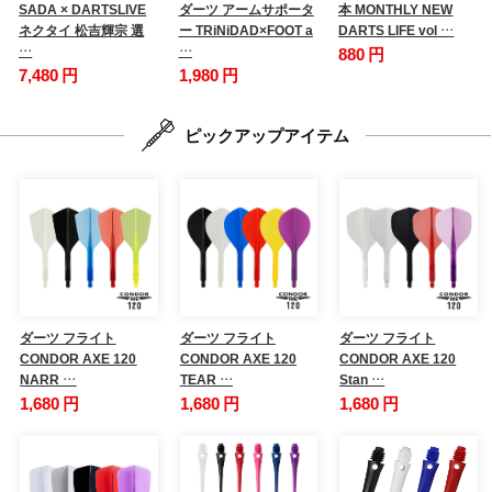
SADA × DARTSLIVE
ダーツ アームサポータ
本 MONTHLY NEW
ネクタイ 松吉輝宗 選
ー TRiNiDAD×FOOT a
DARTS LIFE vol …
…
…
880 円
7,480 円
1,980 円
ピックアップアイテム
ダーツ フライト
ダーツ フライト
ダーツ フライト
CONDOR AXE 120
CONDOR AXE 120
CONDOR AXE 120
NARR …
TEAR …
Stan …
1,680 円
1,680 円
1,680 円