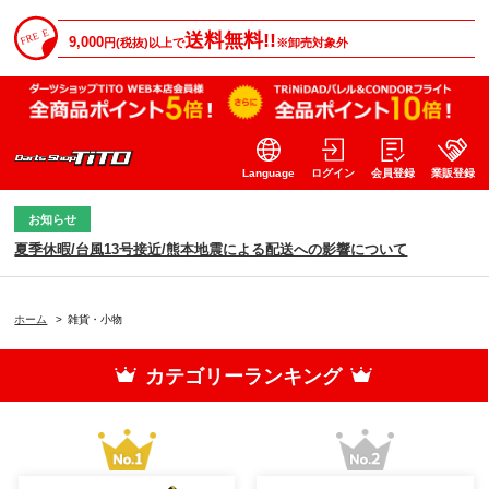
送料無料!!
9,000
円(税抜)以上で
※卸売対象外
Language
ログイン
会員登録
業販登録
お知らせ
夏季休暇/台風13号接近/熊本地震による配送への影響について
ホーム
>
雑貨・小物
カテゴリーランキング