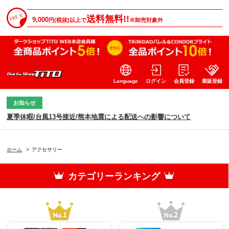
送料無料!!
9,000
円(税抜)以上で
※卸売対象外
Language
ログイン
会員登録
業販登録
お知らせ
夏季休暇/台風13号接近/熊本地震による配送への影響について
ホーム
>
アクセサリー
カテゴリーランキング