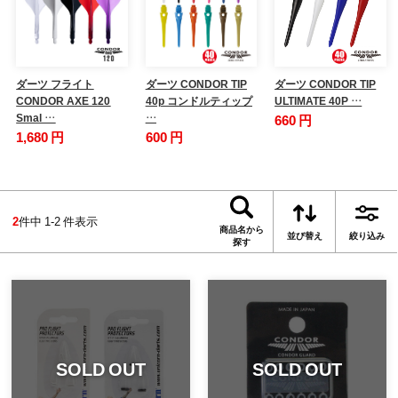
ダーツ フライト
ダーツ CONDOR TIP
ダーツ CONDOR TIP
CONDOR AXE 120
40p コンドルティップ
ULTIMATE 40P …
Smal …
…
660 円
1,680 円
600 円
2
件中 1-2 件表示
商品名から
並び替え
絞り込み
探す
SOLD OUT
SOLD OUT