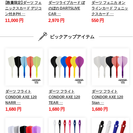
【数量限定】ダーツ フェ
ダーツライブカード ぼ
ダーツ フェニカ オン
ニックスカード デジコ
のぼの DARTSLIVE
ラインカード フェニッ
ン付きPH …
CAR …
クスカード …
11,000 円
2,970 円
550 円
ピックアップアイテム
ダーツ フライト
ダーツ フライト
ダーツ フライト
CONDOR AXE 120
CONDOR AXE 120
CONDOR AXE 120
NARR …
TEAR …
Stan …
1,680 円
1,680 円
1,680 円