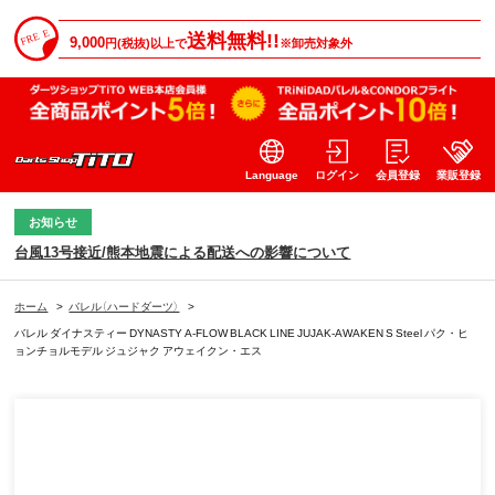
送料無料!!
9,000
円(税抜)以上で
※卸売対象外
Language
ログイン
会員登録
業販登録
お知らせ
台風13号接近/熊本地震による配送への影響について
ホーム
>
バレル（ハードダーツ）
>
バレル ダイナスティー DYNASTY A-FLOW BLACK LINE JUJAK-AWAKEN S Steel パク・ヒ
ョンチョルモデル ジュジャク アウェイクン・エス