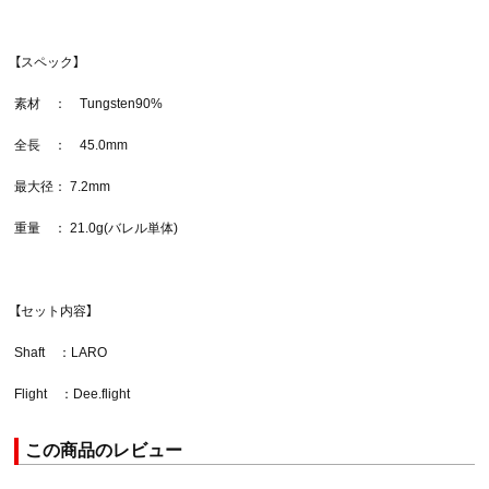
【スペック】
素材 ： Tungsten90%
全長 ： 45.0mm
最大径： 7.2mm
重量 ： 21.0g(バレル単体)
【セット内容】
Shaft ：LARO
Flight ：Dee.flight
この商品のレビュー