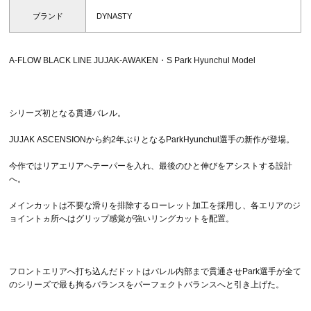
ブランド
DYNASTY
A-FLOW BLACK LINE JUJAK-AWAKEN・S Park Hyunchul Model
シリーズ初となる貫通バレル。
JUJAK ASCENSIONから約2年ぶりとなるParkHyunchul選手の新作が登場。
今作ではリアエリアへテーパーを入れ、最後のひと伸びをアシストする設計
へ。
メインカットは不要な滑りを排除するローレット加工を採用し、各エリアのジ
ョイントヵ所へはグリップ感覚が強いリングカットを配置。
フロントエリアへ打ち込んだドットはバレル内部まで貫通させPark選手が全て
のシリーズで最も拘るバランスをパーフェクトバランスへと引き上げた。