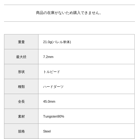
商品の在庫がないため購入できません。
重量
21.0g(バレル単体)
最大径
7.2mm
形状
トルピード
種類
ハードダーツ
全長
45.0mm
素材
Tungsten90%
規格
Steel