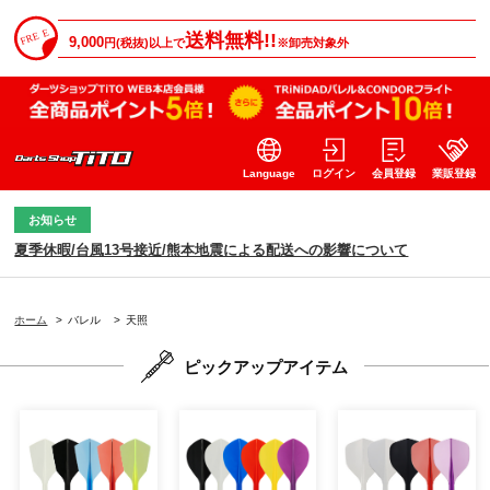
送料無料!!
9,000
円(税抜)以上で
※卸売対象外
Language
ログイン
会員登録
業販登録
お知らせ
夏季休暇/台風13号接近/熊本地震による配送への影響について
ホーム
>
バレル
>
天照
ピックアップアイテム