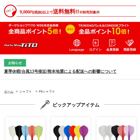
送料無料!!
9,000
円(税抜)以上で
※卸売対象外
Language
ログイン
会員登録
業販登録
お知らせ
夏季休暇/台風13号接近/熊本地震による配送への影響について
ホーム
>
シャフト
>
Fitシャフト
ピックアップアイテム