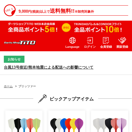
送料無料!!
9,000
円(税抜)以上で
※卸売対象外
Language
ログイン
会員登録
業販登録
お知らせ
台風13号接近/熊本地震による配送への影響について
ホーム
>
ブリッツァー
ピックアップアイテム