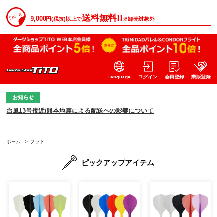
送料無料!!
9,000
円(税抜)以上で
※卸売対象外
Language
ログイン
会員登録
業販登録
お知らせ
台風13号接近/熊本地震による配送への影響について
ホーム
>
フット
ピックアップアイテム