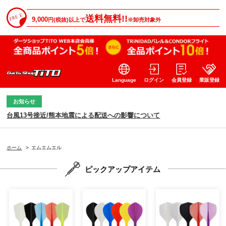
送料無料!!
9,000
円(税抜)以上で
※卸売対象外
Language
ログイン
会員登録
業販登録
お知らせ
台風13号接近/熊本地震による配送への影響について
ホーム
>
エムエムエル
ピックアップアイテム