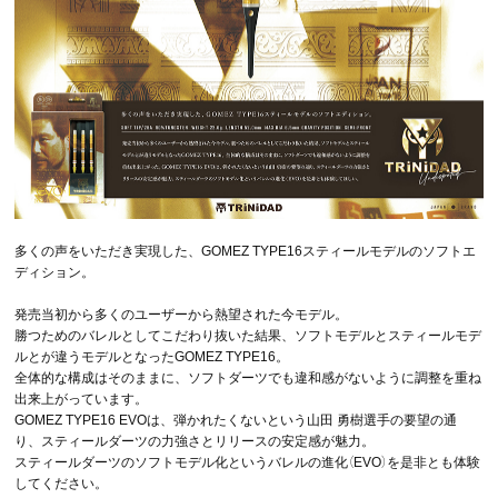
多くの声をいただき実現した、GOMEZ TYPE16スティールモデルのソフトエ
ディション。
発売当初から多くのユーザーから熱望された今モデル。
勝つためのバレルとしてこだわり抜いた結果、ソフトモデルとスティールモデ
ルとが違うモデルとなったGOMEZ TYPE16。
全体的な構成はそのままに、ソフトダーツでも違和感がないように調整を重ね
出来上がっています。
GOMEZ TYPE16 EVOは、弾かれたくないという山田 勇樹選手の要望の通
り、スティールダーツの力強さとリリースの安定感が魅力。
スティールダーツのソフトモデル化というバレルの進化（EVO）を是非とも体験
してください。