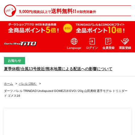
送料無料!!
9,000
円(税抜)以上で
※卸売対象外
Language
ログイン
会員登録
業販登録
お知らせ
夏季休暇/台風13号接近/熊本地震による配送への影響について
ホーム
>
バレル（2BA）
>
ダーツ バレル TRiNiDAD Undisputed GOMEZ16 EVO / 20g 山田勇樹 選手モデル トリニダー
ド ゴメス16