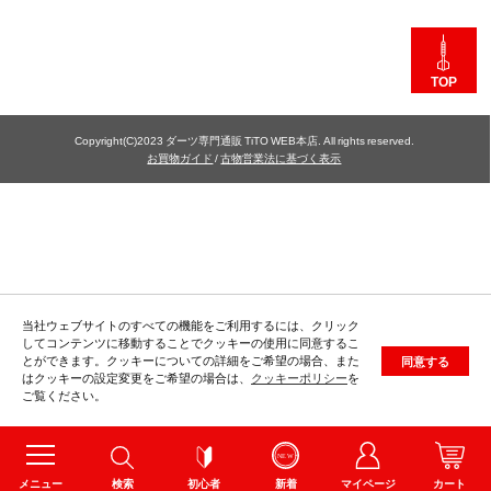
TOP
Copyright(C)2023 ダーツ専門通販 TiTO WEB本店. All rights reserved.
お買物ガイド
/
古物営業法に基づく表示
当社ウェブサイトのすべての機能をご利用するには、クリック
してコンテンツに移動することでクッキーの使用に同意するこ
とができます。クッキーについての詳細をご希望の場合、また
同意する
はクッキーの設定変更をご希望の場合は、
クッキーポリシー
を
ご覧ください。
メニュー
検索
初心者
新着
マイページ
カート