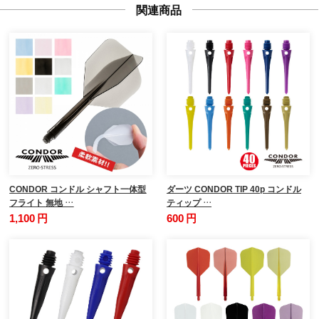
関連商品
CONDOR コンドル シャフト一体型
ダーツ CONDOR TIP 40p コンドル
フライト 無地 …
ティップ …
1,100 円
600 円