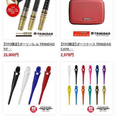
【TiTO限定】ダーツ バレル TRiNiDAD
【TiTO限定】ダーツケース TRiNiDAD
TiT …
CAPA …
15,800円
2,979円