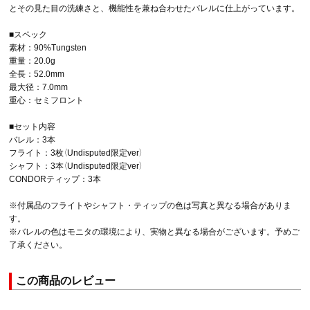
とその見た目の洗練さと、機能性を兼ね合わせたバレルに仕上がっています。
■スペック
素材：90%Tungsten
重量：20.0g
全長：52.0mm
最大径：7.0mm
重心：セミフロント
■セット内容
バレル：3本
フライト：3枚（Undisputed限定ver）
シャフト：3本（Undisputed限定ver）
CONDORティップ：3本
※付属品のフライトやシャフト・ティップの色は写真と異なる場合がありま
す。
※バレルの色はモニタの環境により、実物と異なる場合がございます。予めご
了承ください。
この商品のレビュー