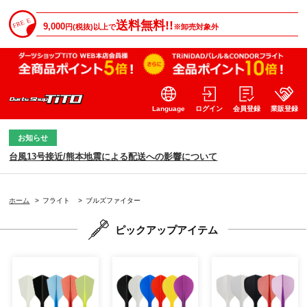
送料無料!!
9,000
円(税抜)以上で
※卸売対象外
Language
ログイン
会員登録
業販登録
お知らせ
台風13号接近/熊本地震による配送への影響について
ホーム
>
フライト
>
ブルズファイター
ピックアップアイテム