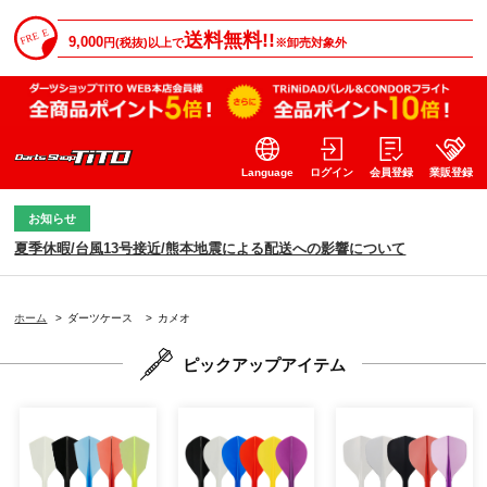
送料無料!!
9,000
円(税抜)以上で
※卸売対象外
Language
ログイン
会員登録
業販登録
お知らせ
夏季休暇/台風13号接近/熊本地震による配送への影響について
ホーム
>
ダーツケース
>
カメオ
ピックアップアイテム