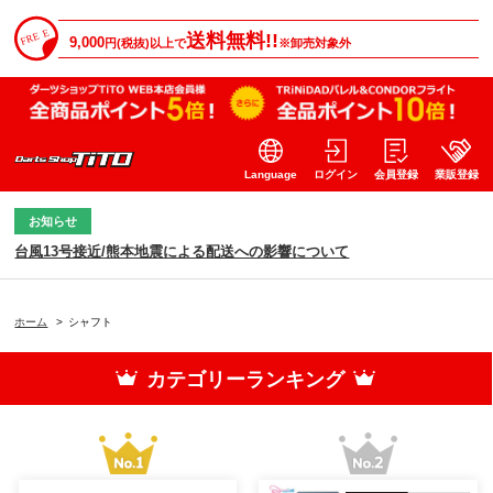
送料無料!!
9,000
円(税抜)以上で
※卸売対象外
Language
ログイン
会員登録
業販登録
お知らせ
台風13号接近/熊本地震による配送への影響について
ホーム
>
シャフト
カテゴリーランキング