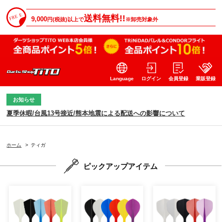
送料無料!!
9,000
円(税抜)以上で
※卸売対象外
Language
ログイン
会員登録
業販登録
お知らせ
夏季休暇/台風13号接近/熊本地震による配送への影響について
ホーム
>
ティガ
ピックアップアイテム