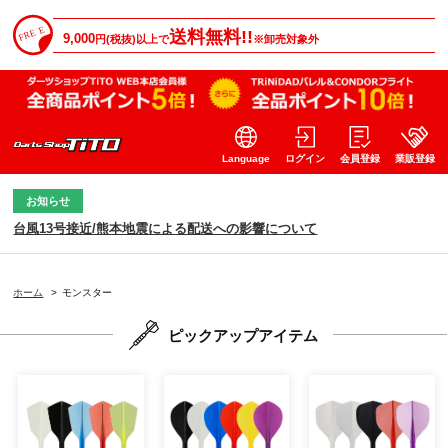
送料無料!!
9,000
円(税抜)以上で
※卸売対象外
Language
ログイン
会員登録
業販登録
お知らせ
台風13号接近/熊本地震による配送への影響について
ホーム
>
モンスター
ピックアップアイテム