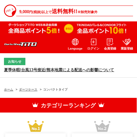
送料無料!!
9,000
円(税抜)以上で
※卸売対象外
Language
ログイン
会員登録
業販登録
お知らせ
夏季休暇/台風13号接近/熊本地震による配送への影響について
ホーム
>
ダーツケース
>
コンパクトタイプ
カテゴリーランキング