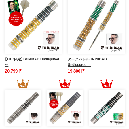
【TiTO限定】TRiNiDAD Undisputed
ダーツ バレル TRiNiDAD
…
Undisputed …
20,799 円
19,800 円