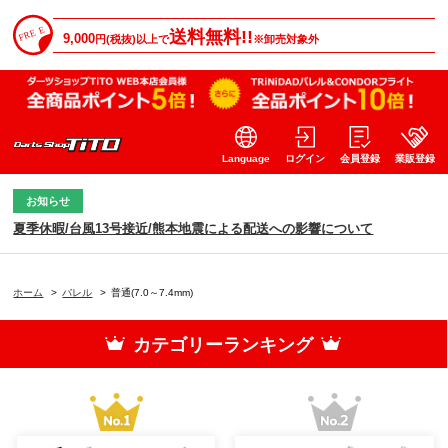
送料無料!!
9,000
円(税抜)以上で
※卸売対象外
Language
ログイン
会員登録
業販登録
お知らせ
夏季休暇/台風13号接近/熊本地震による配送への影響について
ホーム
>
バレル
>
普通(7.0～7.4mm)
カテゴリーランキング