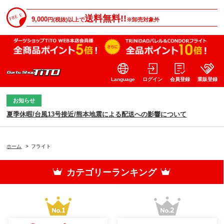
送料無料!!
9,000
円(税抜)以上で
※卸売対象外
Language
ログイン
会員登録
業販登録
お知らせ
夏季休暇/台風13号接近/熊本地震による配送への影響について
ホーム
>
フライト
カテゴリーランキング