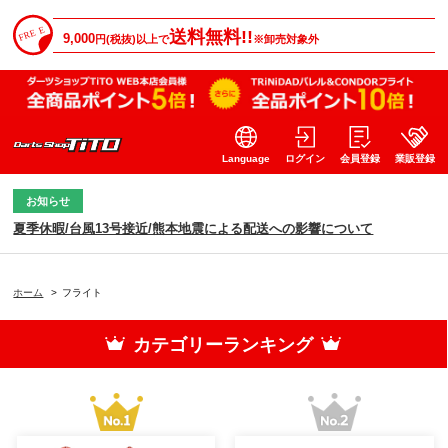
送料無料!!
9,000
円(税抜)以上で
※卸売対象外
Language
ログイン
会員登録
業販登録
お知らせ
夏季休暇/台風13号接近/熊本地震による配送への影響について
ホーム
>
フライト
カテゴリーランキング