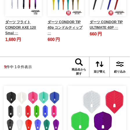
ダーツ フライト
ダーツ CONDOR TIP
ダーツ CONDOR TIP
CONDOR AXE 120
40p コンドルティップ
ULTIMATE 40P …
Smal …
…
660 円
1,680 円
600 円
9
件中 1-9 件表示
商品名から
並び替え
絞り込み
探す