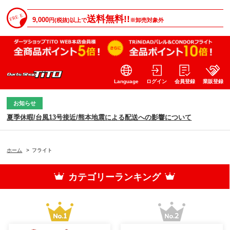
送料無料!!
9,000
円(税抜)以上で
※卸売対象外
Language
ログイン
会員登録
業販登録
お知らせ
夏季休暇/台風13号接近/熊本地震による配送への影響について
ホーム
>
フライト
カテゴリーランキング