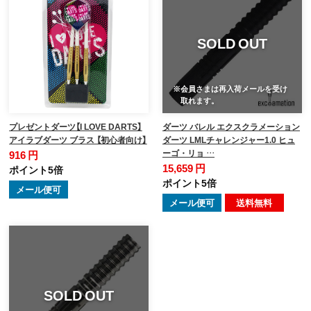
SOLD OUT
※会員さまは再入荷メールを受け
取れます。
プレゼントダーツ【I LOVE DARTS】
ダーツ バレル エクスクラメーション
アイラブダーツ ブラス 【初心者向け】
ダーツ LMLチャレンジャー1.0 ヒュ
ーゴ・リョ …
916 円
15,659 円
ポイント5倍
ポイント5倍
メール便可
メール便可
送料無料
SOLD OUT