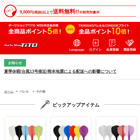
送料無料!!
9,000
円(税抜)以上で
※卸売対象外
Language
ログイン
会員登録
業販登録
お知らせ
夏季休暇/台風13号接近/熊本地震による配送への影響について
ホーム
>
バレル
>
その他
ピックアップアイテム