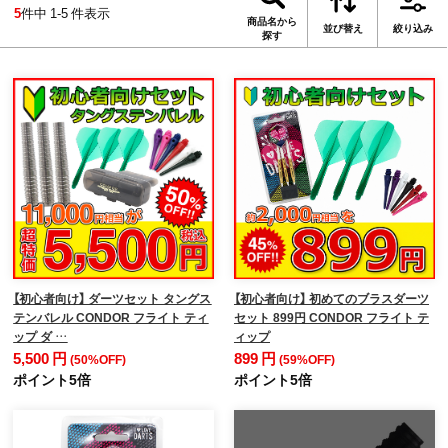
5
件中 1-5 件表示
商品名から
並び替え
絞り込み
探す
【初心者向け】 ダーツセット タングス
【初心者向け】 初めてのブラスダーツ
テンバレル CONDOR フライト ティ
セット 899円 CONDOR フライト テ
ップ ダ …
ィップ
5,500 円
899 円
(50%OFF)
(59%OFF)
ポイント5倍
ポイント5倍