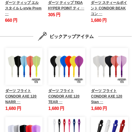
ダーツ ティップ エル
ダーツ ティップ TIGA
ダーツ スティールポイ
スタイル L-style Prem
HYPER POINT ティ …
ント CONDOR BEAK
…
コン …
305 円
660 円
1,680 円
ピックアップアイテム
ダーツ フライト
ダーツ フライト
ダーツ フライト
CONDOR AXE 120
CONDOR AXE 120
CONDOR AXE 120
NARR …
TEAR …
Stan …
1,680 円
1,680 円
1,680 円