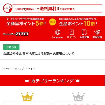
送料無料!!
9,000
円(税抜)以上で
※卸売対象外
Language
ログイン
会員登録
業販登録
お知らせ
台風13号接近/熊本地震による配送への影響について
ホーム
>
ティップ
>
50pcs
カテゴリーランキング