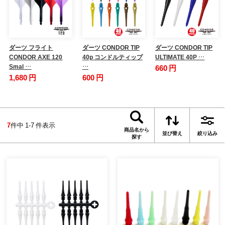
ダーツ フライト
ダーツ CONDOR TIP
ダーツ CONDOR TIP
CONDOR AXE 120
40p コンドルティップ
ULTIMATE 40P …
Smal …
…
660 円
1,680 円
600 円
7
件中 1-7 件表示
商品名から
並び替え
絞り込み
探す