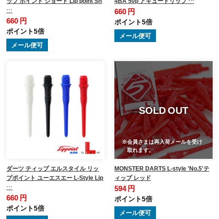
ップ ポイント ショート Lip point Sh
4BA 50p アキュートリップ …
…
660 円
660 円
ポイント5倍
ポイント5倍
メール便可
メール便可
SOLD OUT
※会員さまは再入荷メールを受け
取れます。
ダーツ ティップ エルスタイル リッ
MONSTER DARTS L-style 'No.5'テ
プポイント ユーエスエー L-Style Lip
ィップ レッド
…
594 円
660 円
ポイント5倍
ポイント5倍
メール便可