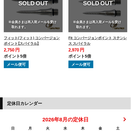
SOLD OUT
SOLD OUT
※会員さまは再入荷メールを受け
※会員さまは再入荷メールを受け
取れます。
取れます。
フィット(フィット) コンバージョン
Fit コンバージョンポイント ステンレ
ポイント【スパイラル】
ス スパイラル
2,750 円
2,970 円
ポイント5倍
ポイント5倍
メール便可
メール便可
定休日カレンダー
2026年8月の定休日
日
月
火
水
木
金
土