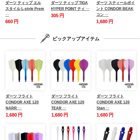
ダーツ ティップ エル
ダーツ ティップ TIGA
ダーツ スティールポイ
スタイル L-style Prem
HYPER POINT ティ …
ント CONDOR BEAK
…
コン …
305 円
660 円
1,680 円
ピックアップアイテム
ダーツ フライト
ダーツ フライト
ダーツ フライト
CONDOR AXE 120
CONDOR AXE 120
CONDOR AXE 120
NARR …
TEAR …
Stan …
1,680 円
1,680 円
1,680 円