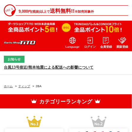
送料無料!!
9,000
円(税抜)以上で
※卸売対象外
Language
ログイン
会員登録
業販登録
お知らせ
台風13号接近/熊本地震による配送への影響について
ホーム
>
ティップ
>
2BA
カテゴリーランキング