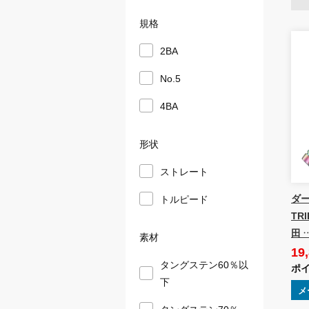
規格
2BA
No.5
4BA
形状
ストレート
ダー
トルピード
TRI
田 
素材
19
タングステン60％以
ポイ
下
メ
タングステン70％