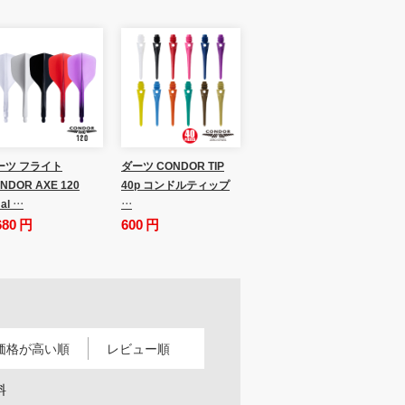
ーツ フライト
ダーツ CONDOR TIP
NDOR AXE 120
40p コンドルティップ
al …
…
680 円
600 円
価格が高い順
レビュー順
料