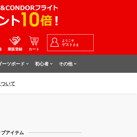
ようこそ
ゲスト
さま
録
業販登録
カート
ダーツボード
初心者
その他
について
ップアイテム