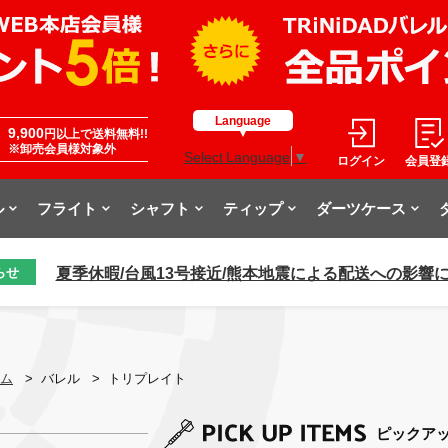
Language
9,900
円以上で送料無料!!
※卸売会員様対象外
Select Language
▼
ログイン
会員登
ル
フライト
シャフト
ティップ
ダーツケース
夏季休暇/台風13号接近/熊本地震による配送への影響
らせ
ム
>
バレル
>
トリプレイト
ピックア