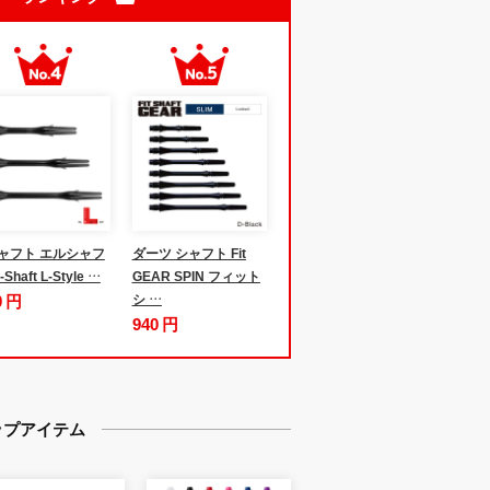
ャフト エルシャフ
ダーツ シャフト Fit
-Shaft L-Style …
GEAR SPIN フィット
0 円
シ …
940 円
ップアイテム