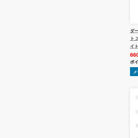
ダー
ト 
イト
66
ポイ
メ