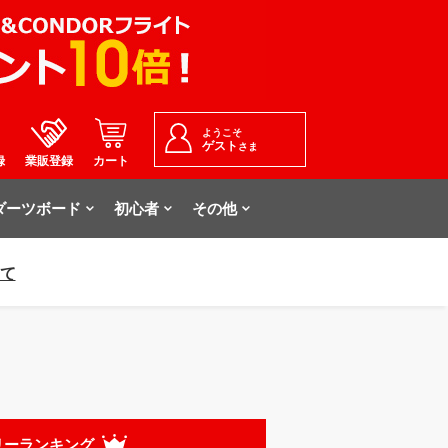
ようこそ
ゲスト
さま
録
業販登録
カート
ダーツボード
初心者
その他
いて
リーランキング