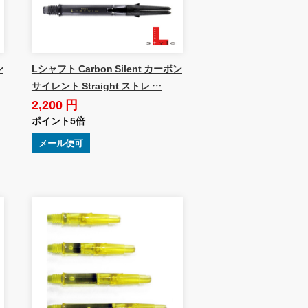
ン
Lシャフト Carbon Silent カーボン
サイレント Straight ストレ …
2,200 円
ポイント5倍
メール便可