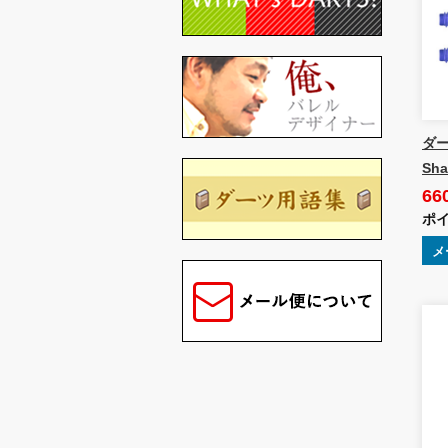
ダー
Sha
66
ポイ
メ