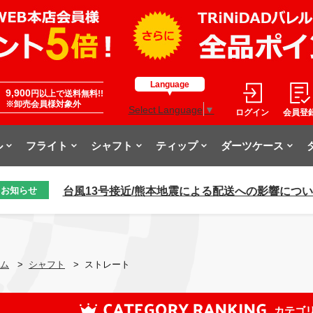
Language
9,900
円以上で送料無料!!
※卸売会員様対象外
Select Language
▼
ログイン
会員登
ル
フライト
シャフト
ティップ
ダーツケース
台風13号接近/熊本地震による配送への影響につ
お知らせ
ム
>
シャフト
>
ストレート
カテゴ