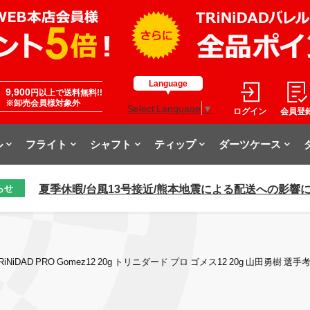
Language
9,900
円以上で送料無料!!
※卸売会員様対象外
Select Language
▼
ログイン
会員登
ル
フライト
シャフト
ティップ
ダーツケース
夏季休暇/台風13号接近/熊本地震による配送への影響
らせ
iNiDAD PRO Gomez12 20g トリニダード プロ ゴメス12 20g 山田勇樹 選