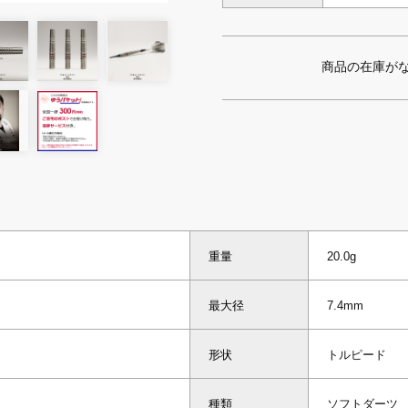
商品の在庫が
重量
20.0g
最大径
7.4mm
形状
トルピード
種類
ソフトダーツ