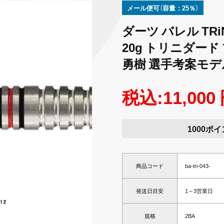
メール便可（容量：25％）
ダーツ バレル TRiN
20g トリニダード 
勇樹 選手考案モデ
税込:11,000
1000ポ
商品コード
ba-tri-043-
発送日目安
1～3営業日
規格
2BA