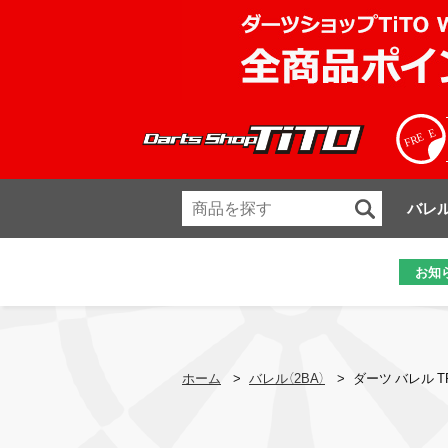
バレ
お知
ホーム
>
バレル（2BA）
>
ダーツ バレル TR