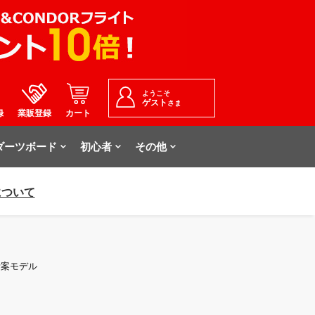
ようこそ
ゲスト
さま
録
業販登録
カート
ダーツボード
初心者
その他
について
手考案モデル