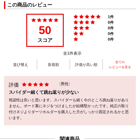
この商品のレビュー
1件
0件
50
0件
0件
スコア
0件
全1件表示
全ての
並び替え
新着順
評価が高い順
レビューを見る
評価
（男性）
スパイダー細くて跳ね返りが少ない
視認性は良いと思います。スパイダーも細く今のところ跳ね返りがあり
ません。ボード裏にネジをつけましたが結構堅かったです。純正の取り
付けネジよりダーツホルダーを購入した方がしっかり固定されるかと思
います。
関連商品