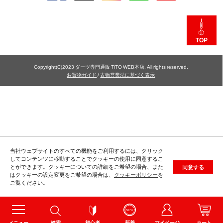
TOP
Copyright(C)2023 ダーツ専門通販 TiTO WEB本店. All rights reserved.
お買物ガイド
/
古物営業法に基づく表示
当社ウェブサイトのすべての機能をご利用するには、クリック
してコンテンツに移動することでクッキーの使用に同意するこ
とができます。クッキーについての詳細をご希望の場合、また
同意する
はクッキーの設定変更をご希望の場合は、
クッキーポリシー
を
ご覧ください。
メニュー
検索
初心者
新着
マイページ
カート