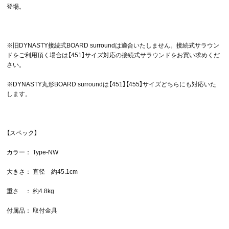
登場。
※旧DYNASTY接続式BOARD surroundは適合いたしません。接続式サラウン
ドをご利用頂く場合は【451】サイズ対応の接続式サラウンドをお買い求めくだ
さい。
※DYNASTY丸形BOARD surroundは【451】【455】サイズどちらにも対応いた
します。
【スペック】
カラー： Type-NW
大きさ： 直径 約45.1cm
重さ ： 約4.8kg
付属品： 取付金具