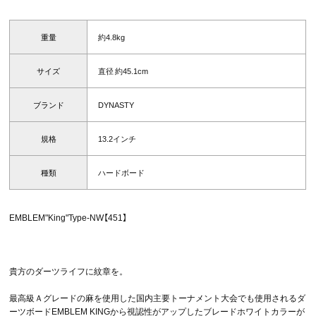
重量
約4.8kg
サイズ
直径 約45.1cm
ブランド
DYNASTY
規格
13.2インチ
種類
ハードボード
EMBLEM"King"Type-NW【451】
貴方のダーツライフに紋章を。
最高級Ａグレードの麻を使用した国内主要トーナメント大会でも使用されるダ
ーツボードEMBLEM KINGから視認性がアップしたブレードホワイトカラーが