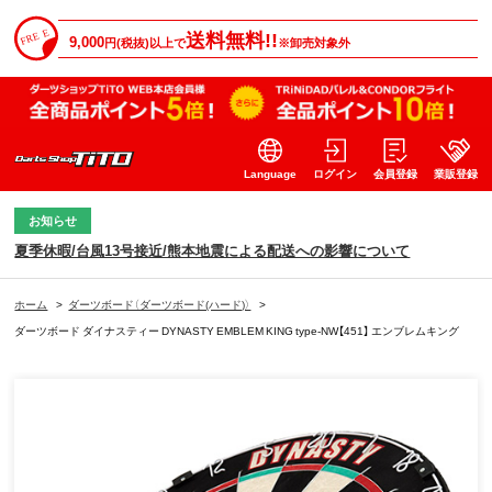
送料無料!!
9,000
円(税抜)以上で
※卸売対象外
Language
ログイン
会員登録
業販登録
お知らせ
夏季休暇/台風13号接近/熊本地震による配送への影響について
ホーム
>
ダーツボード（ダーツボード(ハード)）
>
ダーツボード ダイナスティー DYNASTY EMBLEM KING type-NW【451】 エンブレムキング