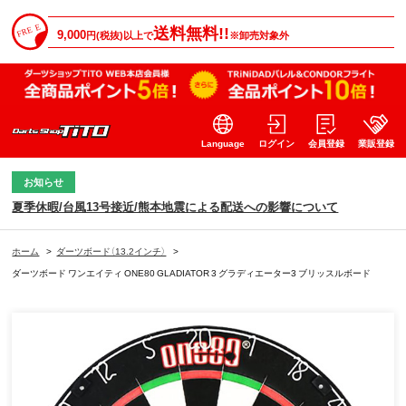
送料無料!!
9,000
円(税抜)以上で
※卸売対象外
Language
ログイン
会員登録
業販登録
お知らせ
夏季休暇/台風13号接近/熊本地震による配送への影響について
ホーム
>
ダーツボード（13.2インチ）
>
ダーツボード ワンエイティ ONE80 GLADIATOR 3 グラディエーター3 ブリッスルボード