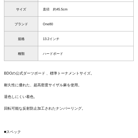
サイズ
直径 約45.5cm
ブランド
One80
規格
13.2インチ
種類
ハードボード
BDOの公式ダーツボード 、標準トーナメントサイズ。
耐久性に優れた、超高密度サイザル麻を使用。
退色しにくい着色。
回転可能な反射防止加工されたナンバーリング。
■スペック