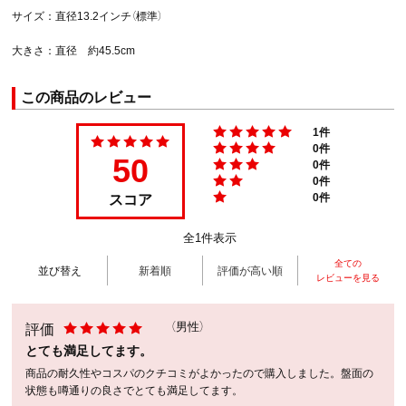
サイズ：直径13.2インチ（標準）
大きさ：直径 約45.5cm
この商品のレビュー
1件
0件
50
0件
0件
スコア
0件
全1件表示
全ての
並び替え
新着順
評価が高い順
レビューを見る
評価
（男性）
とても満足してます。
商品の耐久性やコスパのクチコミがよかったので購入しました。盤面の
状態も噂通りの良さでとても満足してます。