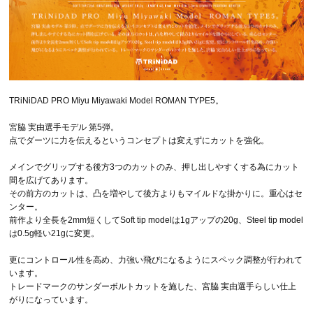
TRiNiDAD PRO Miyu Miyawaki Model ROMAN TYPE5。
宮脇 実由選手モデル 第5弾。
点でダーツに力を伝えるというコンセプトは変えずにカットを強化。
メインでグリップする後方3つのカットのみ、押し出しやすくする為にカット
間を広げてあります。
その前方のカットは、凸を増やして後方よりもマイルドな掛かりに。重心はセ
ンター。
前作より全長を2mm短くしてSoft tip modelは1gアップの20g、Steel tip model
は0.5g軽い21gに変更。
更にコントロール性を高め、力強い飛びになるようにスペック調整が行われて
います。
トレードマークのサンダーボルトカットを施した、宮脇 実由選手らしい仕上
がりになっています。