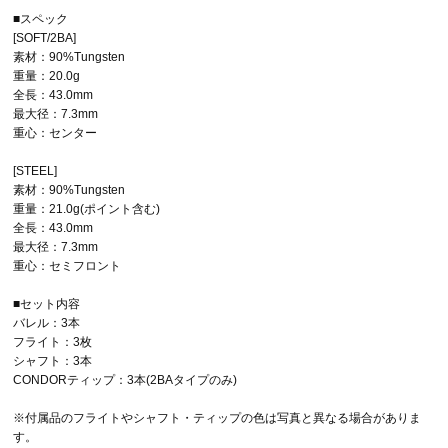
■スペック
[SOFT/2BA]
素材：90%Tungsten
重量：20.0g
全長：43.0mm
最大径：7.3mm
重心：センター
[STEEL]
素材：90%Tungsten
重量：21.0g(ポイント含む)
全長：43.0mm
最大径：7.3mm
重心：セミフロント
■セット内容
バレル：3本
フライト：3枚
シャフト：3本
CONDORティップ：3本(2BAタイプのみ)
※付属品のフライトやシャフト・ティップの色は写真と異なる場合がありま
す。