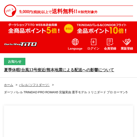
送料無料!!
9,000
円(税抜)以上で
※卸売対象外
Language
ログイン
会員登録
業販登録
お知らせ
夏季休暇/台風13号接近/熊本地震による配送への影響について
ホーム
>
バレル（ソフトダーツ）
>
ダーツ バレル TRiNiDAD PRO ROMAN5 宮脇実由 選手モデル トリニダード プロ ローマン5