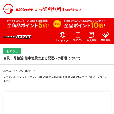
送料無料!!
9,000
円(税抜)以上で
※卸売対象外
Language
ログイン
会員登録
業販登録
お知らせ
台風13号接近/熊本地震による配送への影響について
ホーム
>
バレル（2BA）
>
ダーツ バレル レッドドラゴン RedDragon Gerwyn Price Thunder SE ガーウェン・プライス
モデル