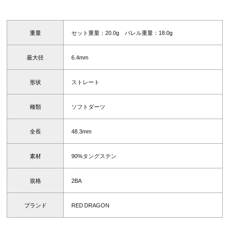
重量
セット重量：20.0g バレル重量：18.0g
最大径
6.4mm
形状
ストレート
種類
ソフトダーツ
全長
48.3mm
素材
90%タングステン
規格
2BA
ブランド
RED DRAGON