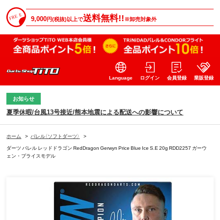
送料無料!!
9,000
円(税抜)以上で
※卸売対象外
Language
ログイン
会員登録
業販登録
お知らせ
夏季休暇/台風13号接近/熊本地震による配送への影響について
ホーム
>
バレル（ソフトダーツ）
>
ダーツ バレル レッドドラゴン RedDragon Gerwyn Price Blue Ice S.E 20g RDD2257 ガーウ
ェン・プライスモデル