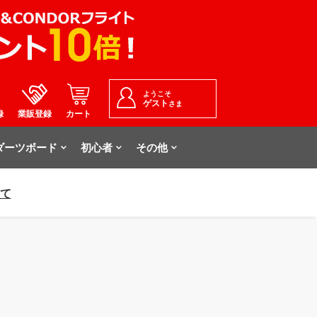
ようこそ
ゲスト
さま
録
業販登録
カート
ダーツボード
初心者
その他
いて