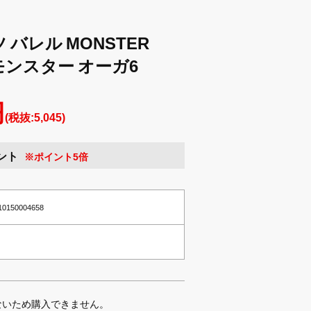
ツ バレル MONSTER
g モンスター オーガ6
円
(税抜:5,045)
ント
※ポイント5倍
10150004658
ないため購入できません。