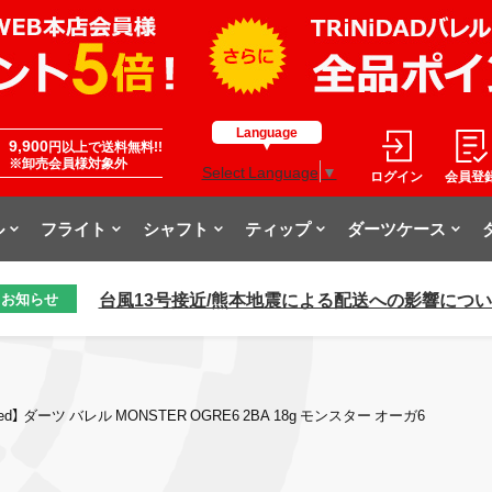
Language
9,900
円以上で送料無料!!
※卸売会員様対象外
Select Language
▼
ログイン
会員登
ル
フライト
シャフト
ティップ
ダーツケース
台風13号接近/熊本地震による配送への影響につ
お知らせ
ed】 ダーツ バレル MONSTER OGRE6 2BA 18g モンスター オーガ6