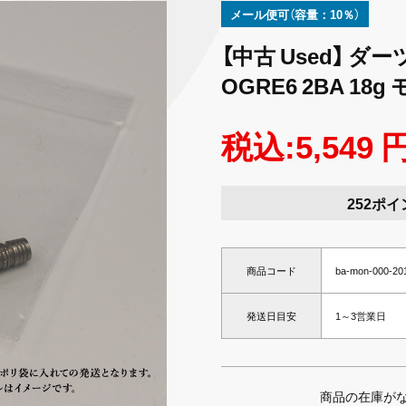
メール便可（容量：10％）
【中古 Used】 ダー
OGRE6 2BA 18
税込:5,549 
252ポイ
商品コード
ba-mon-000-20
発送日目安
1～3営業日
商品の在庫が