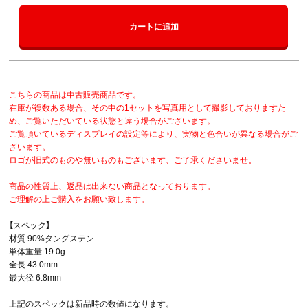
カートに追加
こちらの商品は中古販売商品です。
在庫が複数ある場合、その中の1セットを写真用として撮影しておりますた
め、ご覧いただいている状態と違う場合がございます。
ご覧頂いているディスプレイの設定等により、実物と色合いが異なる場合がご
ざいます。
ロゴが旧式のものや無いものもございます、ご了承くださいませ。
商品の性質上、返品は出来ない商品となっております。
ご理解の上ご購入をお願い致します。
【スペック】
材質 90%タングステン
単体重量 19.0g
全長 43.0mm
最大径 6.8mm
上記のスペックは新品時の数値になります。