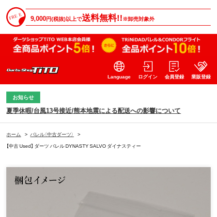
送料無料!!
9,000
円(税抜)以上で
※卸売対象外
Language
ログイン
会員登録
業販登録
お知らせ
夏季休暇/台風13号接近/熊本地震による配送への影響について
ホーム
>
バレル（中古ダーツ）
>
【中古 Used】 ダーツ バレル DYNASTY SALVO ダイナスティー