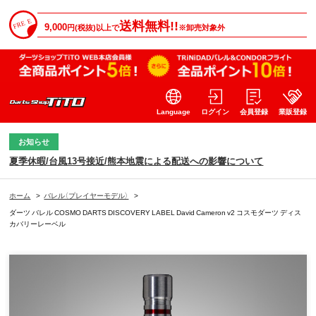
送料無料!!
9,000
円(税抜)以上で
※卸売対象外
Language
ログイン
会員登録
業販登録
お知らせ
夏季休暇/台風13号接近/熊本地震による配送への影響について
ホーム
>
バレル（プレイヤーモデル）
>
ダーツ バレル COSMO DARTS DISCOVERY LABEL David Cameron v2 コスモダーツ ディス
カバリーレーベル