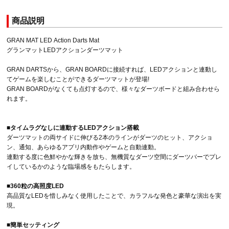
商品説明
GRAN MAT LED Action Darts Mat
グランマットLEDアクションダーツマット
GRAN DARTSから、GRAN BOARDに接続すれば、LEDアクションと連動し
てゲームを楽しむことができるダーツマットが登場!
GRAN BOARDがなくても点灯するので、様々なダーツボードと組み合わせら
れます。
■タイムラグなしに連動するLEDアクション搭載
ダーツマットの両サイドに伸びる2本のラインがダーツのヒット、アクショ
ン、通知、あらゆるアプリ内動作やゲームと自動連動。
連動する度に色鮮やかな輝きを放ち、無機質なダーツ空間にダーツバーでプレ
イしているかのような臨場感をもたらします。
■360粒の高照度LED
高品質なLEDを惜しみなく使用したことで、カラフルな発色と豪華な演出を実
現。
■簡単セッティング