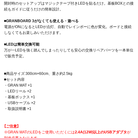
開封時のセットアップはマジックテープ付きLEDを貼るだけ。基板BOXとの接
続もガイドに従うだけの簡単設計。
■GRANBOARD 3がなくても使える・遊べる
電源がONになるとLEDが点灯、自動でレインボーに色が変化。ボードと接続
しなくてもお楽しみいただけます。
■LEDは簡単交換可能
万が一LEDを強く踏んでしまったりしても安心の交換リペアパーツを一本単位
で販売予定。
■商品サイズ:300cm×60cm、重さ約2.5kg
■セット内容
・GRAN MAT ×1
・LEDリール ×2
・基板ボックス ×1
・USBケーブル ×2
・取扱説明書 ×1
【ご注意】
※GRAN MATのLEDをご使用いただくには
2.4A(12W)以上のUSBアダプタ
が
別途必要となります。