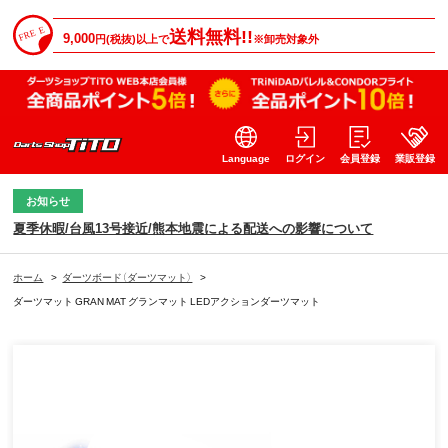
送料無料!!
9,000
円(税抜)以上で
※卸売対象外
Language
ログイン
会員登録
業販登録
お知らせ
夏季休暇/台風13号接近/熊本地震による配送への影響について
ホーム
>
ダーツボード（ダーツマット）
>
ダーツマット GRAN MAT グランマット LEDアクションダーツマット