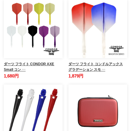
ダーツ フライト CONDOR AXE
ダーツ フライト コンドルアックス
Small コン …
グラデーション スモ …
1,680円
1,879円