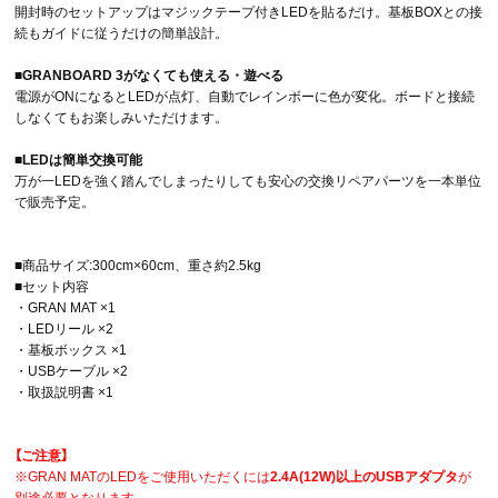
開封時のセットアップはマジックテープ付きLEDを貼るだけ。基板BOXとの接
続もガイドに従うだけの簡単設計。
■GRANBOARD 3がなくても使える・遊べる
電源がONになるとLEDが点灯、自動でレインボーに色が変化。ボードと接続
しなくてもお楽しみいただけます。
■LEDは簡単交換可能
万が一LEDを強く踏んでしまったりしても安心の交換リペアパーツを一本単位
で販売予定。
■商品サイズ:300cm×60cm、重さ約2.5kg
■セット内容
・GRAN MAT ×1
・LEDリール ×2
・基板ボックス ×1
・USBケーブル ×2
・取扱説明書 ×1
【ご注意】
※GRAN MATのLEDをご使用いただくには
2.4A(12W)以上のUSBアダプタ
が
別途必要となります。