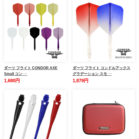
ダーツ フライト CONDOR AXE
ダーツ フライト コンドルアックス
Small コン …
グラデーション スモ …
1,680円
1,879円