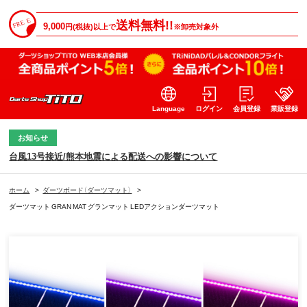
送料無料!!
9,000
円(税抜)以上で
※卸売対象外
Language
ログイン
会員登録
業販登録
お知らせ
台風13号接近/熊本地震による配送への影響について
ホーム
>
ダーツボード（ダーツマット）
>
ダーツマット GRAN MAT グランマット LEDアクションダーツマット