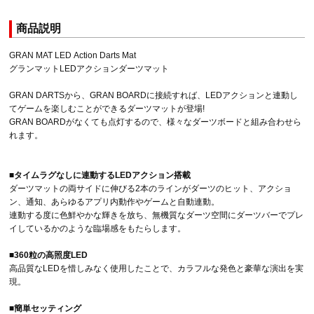
商品説明
GRAN MAT LED Action Darts Mat
グランマットLEDアクションダーツマット
GRAN DARTSから、GRAN BOARDに接続すれば、LEDアクションと連動し
てゲームを楽しむことができるダーツマットが登場!
GRAN BOARDがなくても点灯するので、様々なダーツボードと組み合わせら
れます。
■タイムラグなしに連動するLEDアクション搭載
ダーツマットの両サイドに伸びる2本のラインがダーツのヒット、アクショ
ン、通知、あらゆるアプリ内動作やゲームと自動連動。
連動する度に色鮮やかな輝きを放ち、無機質なダーツ空間にダーツバーでプレ
イしているかのような臨場感をもたらします。
■360粒の高照度LED
高品質なLEDを惜しみなく使用したことで、カラフルな発色と豪華な演出を実
現。
■簡単セッティング