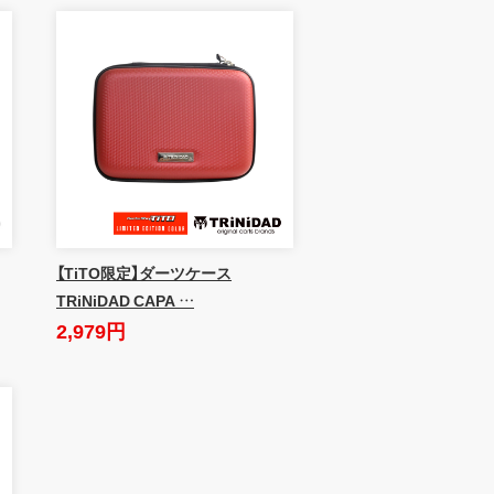
【TiTO限定】ダーツケース
TRiNiDAD CAPA …
2,979円