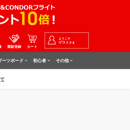
ようこそ
ゲスト
さま
録
業販登録
カート
ダーツボード
初心者
その他
いて