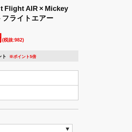
ight AIR × Mickey
ィットフライトエアー
円
(税抜:982)
ント
※ポイント5倍