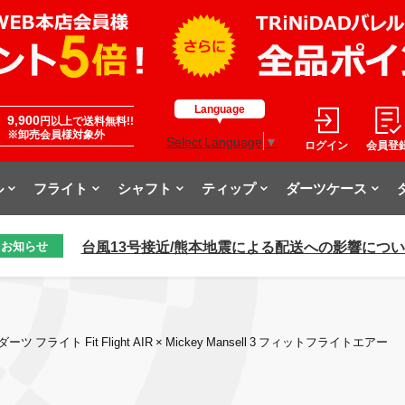
Language
9,900
円以上で送料無料!!
※卸売会員様対象外
Select Language
▼
ログイン
会員登
ル
フライト
シャフト
ティップ
ダーツケース
台風13号接近/熊本地震による配送への影響につ
お知らせ
ダーツ フライト Fit Flight AIR × Mickey Mansell 3 フィットフライトエアー