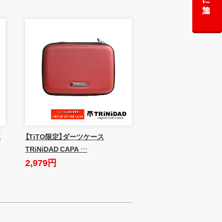
E
【TiTO限定】ダーツケース
TRiNiDAD CAPA …
2,979円