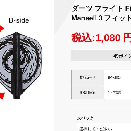
ダーツ フライト Fit Fl
Mansell 3 フ
税込:1,080 
49ポイ
商品コード
fl-fit-202-
発送日目安
1～3営業日
スペック