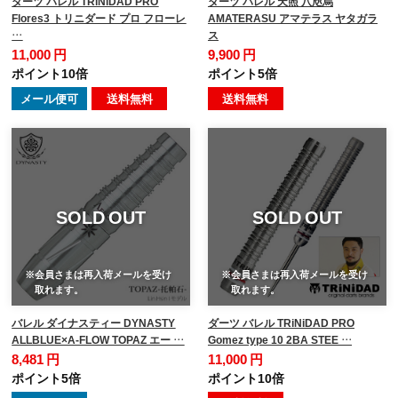
ダーツ バレル TRiNiDAD PRO
ダーツ バレル 天照 八咫烏
Flores3 トリニダード プロ フローレ
AMATERASU アマテラス ヤタガラ
…
ス
11,000 円
9,900 円
ポイント10倍
ポイント5倍
メール便可
送料無料
送料無料
SOLD OUT
SOLD OUT
※会員さまは再入荷メールを受け
※会員さまは再入荷メールを受け
取れます。
取れます。
バレル ダイナスティー DYNASTY
ダーツ バレル TRiNiDAD PRO
ALLBLUE×A-FLOW TOPAZ エー …
Gomez type 10 2BA STEE …
8,481 円
11,000 円
ポイント5倍
ポイント10倍