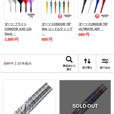
ダーツ フライト
ダーツ CONDOR TIP
ダーツ CONDOR TIP
CONDOR AXE 120
40p コンドルティップ
ULTIMATE 40P …
Smal …
…
660 円
1,680 円
600 円
10
件中 1-10 件表示
商品名から
並び替え
絞り込み
探す
SOLD OUT