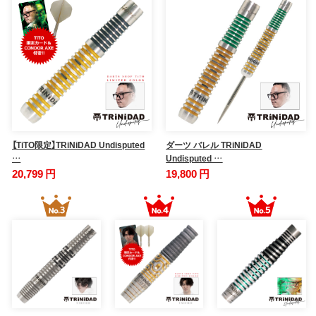
【TiTO限定】TRiNiDAD Undisputed
ダーツ バレル TRiNiDAD
…
Undisputed …
20,799 円
19,800 円