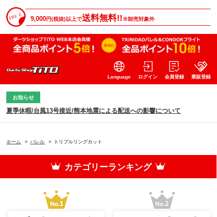
送料無料!!
9,000
円(税抜)以上で
※卸売対象外
Language
ログイン
会員登録
業販登録
お知らせ
夏季休暇/台風13号接近/熊本地震による配送への影響について
ホーム
>
バレル
>
トリプルリングカット
カテゴリーランキング