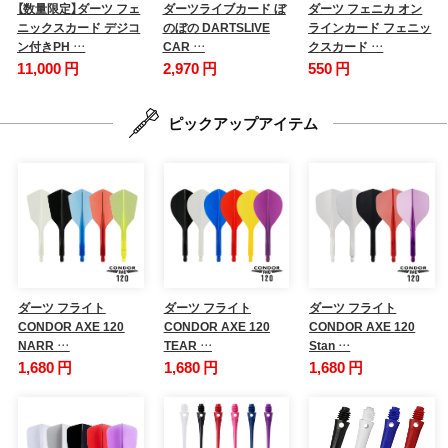
【数量限定】ダーツ フェ
ダーツライブカード ぼ
ダーツ フェニカ オン
ニックスカード デジコ
のぼの DARTSLIVE
ラインカード フェニッ
ン付きPH …
CAR …
クスカード …
11,000 円
2,970 円
550 円
ピックアップアイテム
ダーツ フライト
ダーツ フライト
ダーツ フライト
CONDOR AXE 120
CONDOR AXE 120
CONDOR AXE 120
NARR …
TEAR …
Stan …
1,680 円
1,680 円
1,680 円