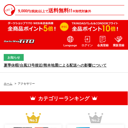
送料無料!!
9,000
円(税抜)以上で
※卸売対象外
Language
ログイン
会員登録
業販登録
お知らせ
夏季休暇/台風13号接近/熊本地震による配送への影響について
ホーム
>
アクセサリー
カテゴリーランキング