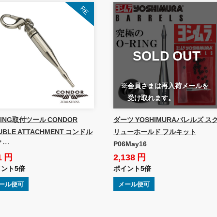
SOLD OUT
※会員さまは再入荷メールを
受け取れます。
RING取付ツール CONDOR
ダーツ YOSHIMURAバレルズ ス
UBLE ATTACHMENT コンドル
リューホールド フルキット
 …
P06May16
1 円
2,138 円
ント5倍
ポイント5倍
ール便可
メール便可