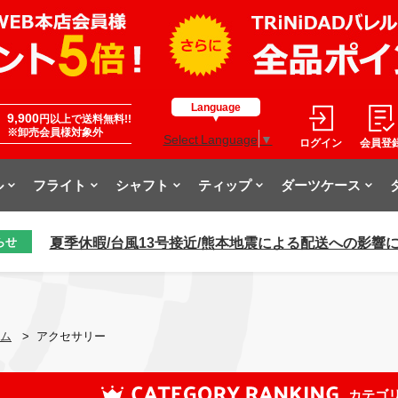
Language
9,900
円以上で送料無料!!
※卸売会員様対象外
Select Language
▼
ログイン
会員登
ル
フライト
シャフト
ティップ
ダーツケース
夏季休暇/台風13号接近/熊本地震による配送への影響
らせ
ム
>
アクセサリー
カテゴ