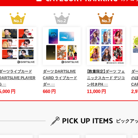
ダーツライブカード
ダーツ DARTSLIVE
【数量限定】ダーツ フェ
ダー
DARTSLIVE PLAYER
CARD ライブカード
ニックスカード デジコ
のぼ
G …
ダー …
ン付きPH …
CA
5,000 円
660 円
11,000 円
2,
ピックア