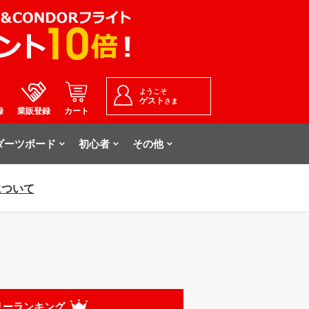
ようこそ
ゲスト
さま
録
業販登録
カート
ダーツボード
初心者
その他
について
リーランキング