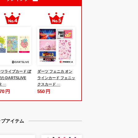
ツライブカード ぼ
ダーツ フェニカ オン
の DARTSLIVE
ラインカード フェニッ
R …
クスカード …
970 円
550 円
ップアイテム