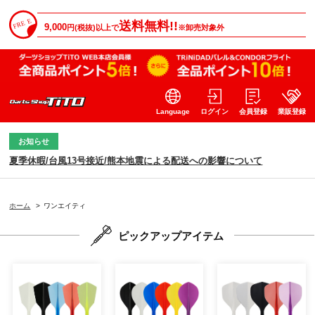
送料無料!!
9,000
円(税抜)以上で
※卸売対象外
Language
ログイン
会員登録
業販登録
お知らせ
夏季休暇/台風13号接近/熊本地震による配送への影響について
ホーム
>
ワンエイティ
ピックアップアイテム