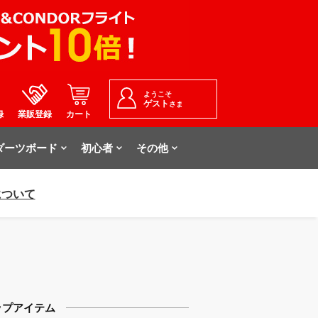
ようこそ
ゲスト
さま
録
業販登録
カート
ダーツボード
初心者
その他
について
ップアイテム