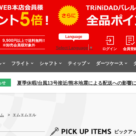
Language
9,900
円以上で送料無料!!
※卸売会員様対象外
Select Language
▼
ログイン
会員登
ル
フライト
シャフト
ティップ
ダーツケース
夏季休暇/台風13号接近/熊本地震による配送への影響
らせ
ム
>
エムエムエル
ピックア