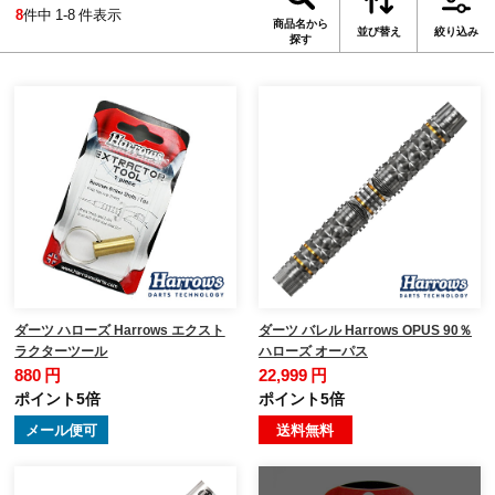
8
件中 1-8 件表示
商品名から
並び替え
絞り込み
探す
ダーツ ハローズ Harrows エクスト
ダーツ バレル Harrows OPUS 90％
ラクターツール
ハローズ オーパス
880 円
22,999 円
ポイント5倍
ポイント5倍
メール便可
送料無料