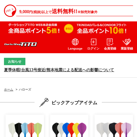
送料無料!!
9,000
円(税抜)以上で
※卸売対象外
Language
ログイン
会員登録
業販登録
お知らせ
夏季休暇/台風13号接近/熊本地震による配送への影響について
ホーム
>
ハローズ
ピックアップアイテム