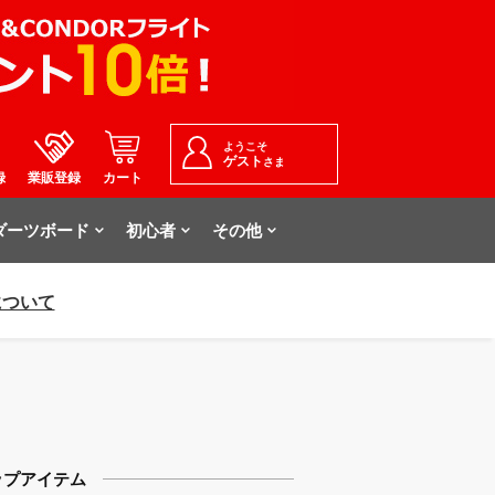
ようこそ
ゲスト
さま
録
業販登録
カート
ダーツボード
初心者
その他
について
ップアイテム