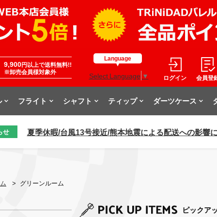
Language
9,900
円以上で送料無料!!
※卸売会員様対象外
Select Language
▼
ログイン
会員登
ル
フライト
シャフト
ティップ
ダーツケース
夏季休暇/台風13号接近/熊本地震による配送への影響
らせ
ム
>
グリーンルーム
ピックア