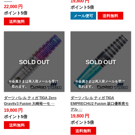
19,800 円
22,000 円
ポイント5倍
ポイント5倍
メール便可
送料無料
送料無料
SOLD OUT
SOLD OUT
※会員さまは再入荷メールを受け
※会員さまは再入荷メールを受け
取れます。
取れます。
ダーツ バレル ティガ TIGA Zero
ダーツ バレル ティガ TIGA
Gravity3 Fusion 大崎裕一モ …
EMPRECHU2 Fusion 坂口優希恵モ
デル …
19,800 円
19,800 円
ポイント5倍
ポイント5倍
送料無料
送料無料