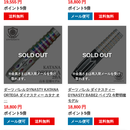
19,555 円
18,800 円
ポイント5倍
ポイント5倍
送料無料
メール便可
送料無料
SOLD OUT
SOLD OUT
※会員さまは再入荷メールを受け
※会員さまは再入荷メールを受け
取れます。
取れます。
ダーツ バレル DYNASTY KATANA
ダーツ バレル ダイナスティー
ORTEGA ダイナスティー カタナ オ
DYNASTY BABE2 ベイブ2 今野明穂
…
モデル
18,800 円
18,800 円
ポイント5倍
ポイント5倍
メール便可
送料無料
メール便可
送料無料