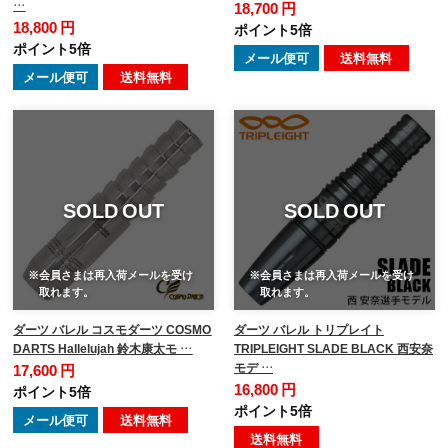
…
18,700 円
18,800 円
ポイント5倍
ポイント5倍
メール便可
送料無料
メール便可
送料無料
SOLD OUT
SOLD OUT
※会員さまは再入荷メールを受け
※会員さまは再入荷メールを受け
取れます。
取れます。
ダーツ バレル コスモダーツ COSMO
ダーツ バレル トリプレイト
DARTS Hallelujah 鈴木康太モ …
TRIPLEIGHT SLADE BLACK 西安奈
モデ …
17,600 円
16,800 円
ポイント5倍
ポイント5倍
メール便可
送料無料
送料無料