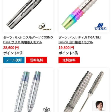
ダーツ バレル コスモダーツ COSMO
ダーツ バレル ティガ TIGA Tiki
Bliss ブリス 馬場善久モデル
Fusion 山口祐理子モデル
28,600 円
19,800 円
ポイント5倍
ポイント5倍
メール便可
送料無料
送料無料