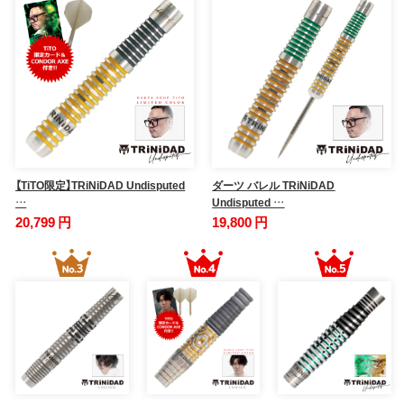
【TiTO限定】TRiNiDAD Undisputed
ダーツ バレル TRiNiDAD
…
Undisputed …
20,799 円
19,800 円