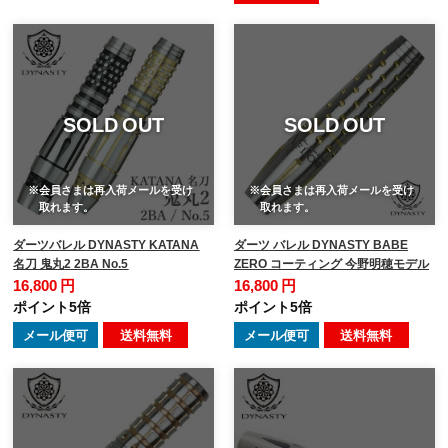
SOLD OUT
SOLD OUT
※会員さまは再入荷メールを受け
※会員さまは再入荷メールを受け
取れます。
取れます。
ダーツバレル DYNASTY KATANA
ダーツ バレル DYNASTY BABE
名刀 鬼丸2 2BA No.5
ZERO コーティング 今野明穂モデル
16,800 円
16,800 円
ポイント5倍
ポイント5倍
メール便可
送料無料
メール便可
送料無料