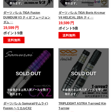
取れます。
取れます。
ダーツ バレル TIGA Fusion
ダーツ バレル TIGA Boris Krcmar
DUMDUM V3 ティガ フュージョン
V4 HELICAL 2BA ティ …
ダム …
19,599 円
19,599 円
ポイント5倍
ポイント5倍
送料無料
送料無料
SOLD OUT
SOLD OUT
※会員さまは再入荷メールを受け
※会員さまは再入荷メールを受け
取れます。
取れます。
ダーツバレル Samurai(サムライ)
TRIPLEIGHT ASTRA T-arrow2 Kin
Fusion ヘリカルCX2
T-arrow