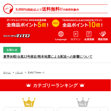
送料無料!!
9,000
円(税抜)以上で
※卸売対象外
Language
ログイン
会員登録
業販登録
お知らせ
夏季休暇/台風13号接近/熊本地震による配送への影響について
ホーム
>
バレル
>
太め(7.5mm～)
カテゴリーランキング