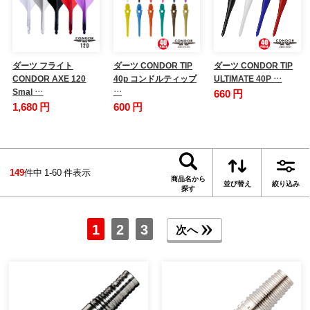
ダーツ フライト
ダーツ CONDOR TIP
ダーツ CONDOR TIP
CONDOR AXE 120
40p コンドルティップ
ULTIMATE 40P …
Smal …
…
660 円
1,680 円
600 円
149
件中 1-60 件表示
商品名から
並び替え
絞り込み
探す
1
2
3
次へ