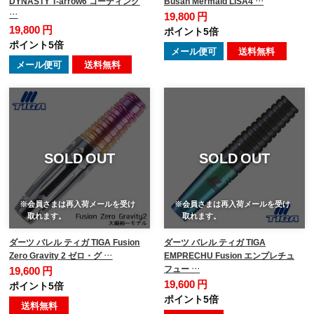
DYNASTY T-arrow6 コーティング
Busan Mermaid LISA4 …
…
19,800 円
19,800 円
ポイント5倍
ポイント5倍
メール便可
送料無料
メール便可
送料無料
SOLD OUT
SOLD OUT
※会員さまは再入荷メールを受け
※会員さまは再入荷メールを受け
取れます。
取れます。
ダーツ バレル ティガ TIGA Fusion
ダーツ バレル ティガ TIGA
Zero Gravity 2 ゼロ・グ …
EMPRECHU Fusion エンプレチュ
フュー …
19,600 円
19,600 円
ポイント5倍
ポイント5倍
送料無料