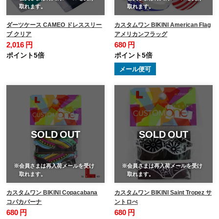
取れます。
取れます。
ダーツケース CAMEO ドレススリー
カスタムワン BIKINI American Flag
ブ クリア
アメリカンフラッグ
2,016 円
680 円
ポイント5倍
ポイント5倍
メール便可
SOLD OUT
SOLD OUT
※会員さまは再入荷メールを受け
※会員さまは再入荷メールを受け
取れます。
取れます。
カスタムワン BIKINI Copacabana
カスタムワン BIKINI Saint Tropez サ
コパカバーナ
ントロぺ
680 円
680 円