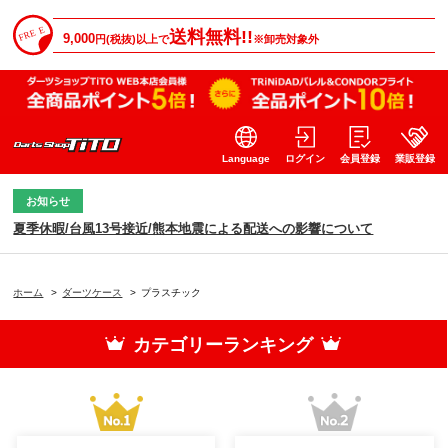
送料無料!!
9,000
円(税抜)以上で
※卸売対象外
Language
ログイン
会員登録
業販登録
お知らせ
夏季休暇/台風13号接近/熊本地震による配送への影響について
ホーム
>
ダーツケース
>
プラスチック
カテゴリーランキング