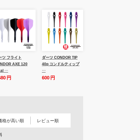
ーツ フライト
ダーツ CONDOR TIP
NDOR AXE 120
40p コンドルティップ
al …
…
680 円
600 円
価格が高い順
レビュー順
料