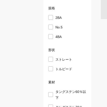
規格
2BA
No.5
4BA
形状
ストレート
トルピード
素材
タングステン60％以
下
タングステン70％