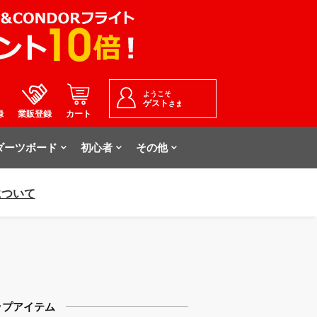
ようこそ
ゲスト
さま
録
業販登録
カート
ダーツボード
初心者
その他
について
ップアイテム