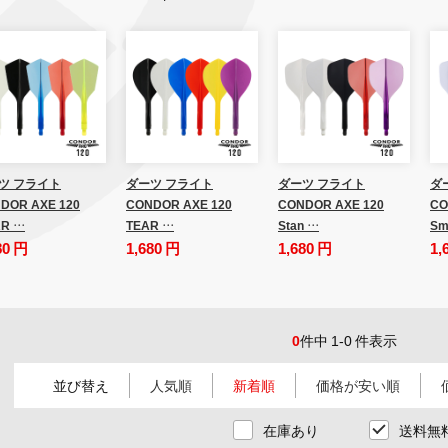
ツ フライト
ダーツ フライト
ダーツ フライト
ダ
DOR AXE 120
CONDOR AXE 120
CONDOR AXE 120
CO
R …
TEAR …
Stan …
Sm
80 円
1,680 円
1,680 円
1,
0
件中 1-0 件表示
並び替え
人気順
新着順
価格が安い順
在庫あり
送料無