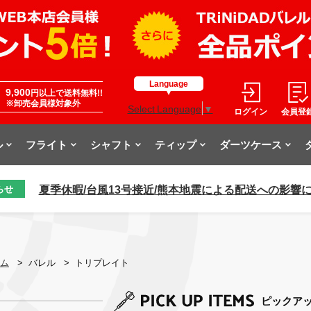
Language
9,900
円以上で送料無料!!
※卸売会員様対象外
Select Language
▼
ログイン
会員登
ル
フライト
シャフト
ティップ
ダーツケース
夏季休暇/台風13号接近/熊本地震による配送への影響
らせ
ム
>
バレル
>
トリプレイト
ピックア