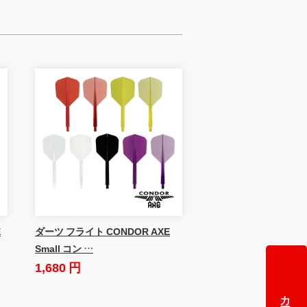
E
ダーツ フライト CONDOR AXE
Small コン …
1,680 円