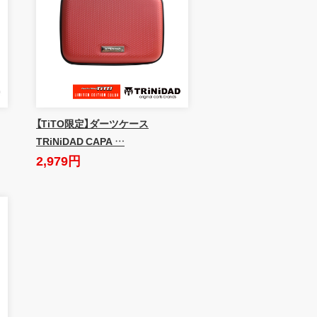
【TiTO限定】ダーツケース
TRiNiDAD CAPA …
2,979円