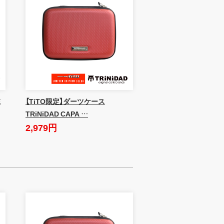
E
【TiTO限定】ダーツケース
TRiNiDAD CAPA …
2,979円