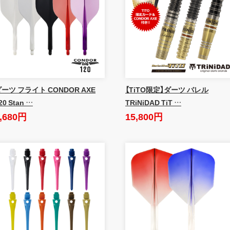
ーツ フライト CONDOR AXE
【TiTO限定】ダーツ バレル
20 Stan …
TRiNiDAD TiT …
,680円
15,800円