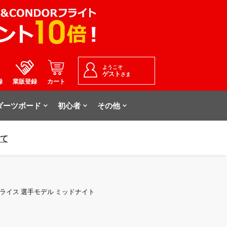
ようこそ
ゲスト
さま
録
業販登録
カート
ダーツボード
初心者
その他
いて
ウェン・プライス 選手モデル ミッドナイト