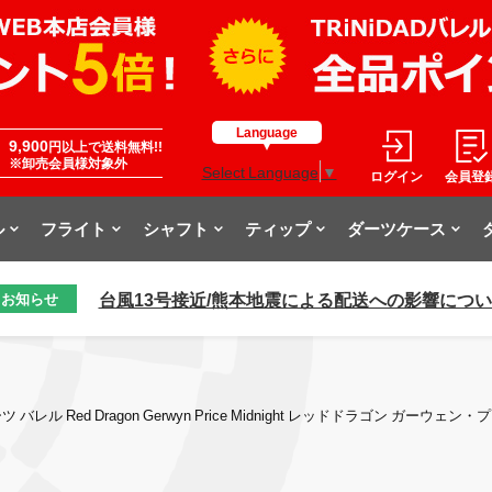
Language
9,900
円以上で送料無料!!
※卸売会員様対象外
Select Language
▼
ログイン
会員登
ル
フライト
シャフト
ティップ
ダーツケース
台風13号接近/熊本地震による配送への影響につ
お知らせ
ツ バレル Red Dragon Gerwyn Price Midnight レッドドラゴン ガー