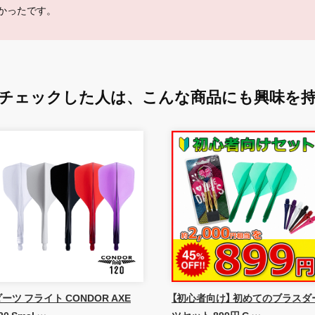
かったです。
チェックした人は、
こんな商品にも興味を
ーツ フライト CONDOR AXE
【初心者向け】 初めてのブラスダ
20 Smal …
ツセット 899円 C …