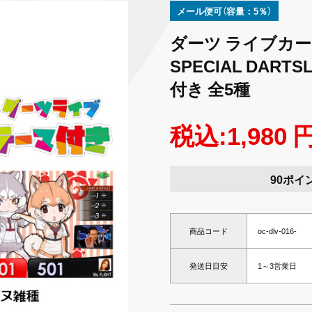
メール便可（容量：5％）
ダーツ ライブカー
SPECIAL DARTS
付き 全5種
税込:1,980 
90ポイ
商品コード
oc-dlv-016-
発送日目安
1～3営業日