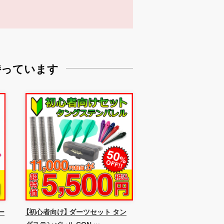
持っています
ー
【初心者向け】 ダーツセット タン
グステンバレル CON …