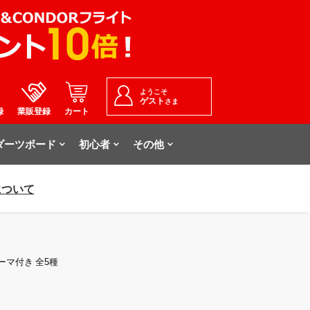
ようこそ
ゲスト
さま
録
業販登録
カート
ダーツボード
初心者
その他
について
テーマ付き 全5種