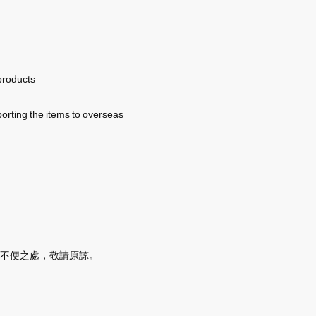
 products
porting the items to overseas
不便之處，敬請原諒。