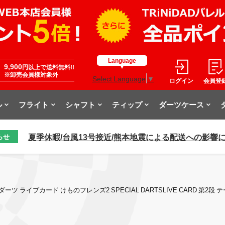
Language
9,900
円以上で送料無料!!
※卸売会員様対象外
Select Language
▼
ログイン
会員登
ル
フライト
シャフト
ティップ
ダーツケース
夏季休暇/台風13号接近/熊本地震による配送への影響
らせ
ダーツ ライブカード けものフレンズ2 SPECIAL DARTSLIVE CARD 第2段 