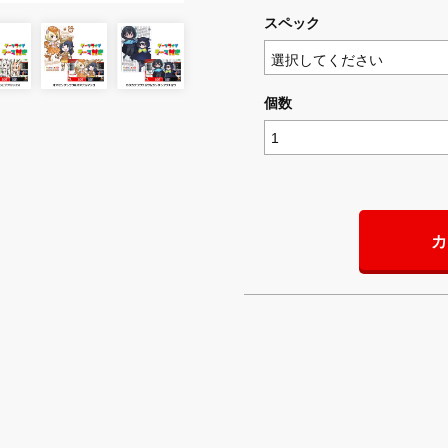
スペック
個数
カ