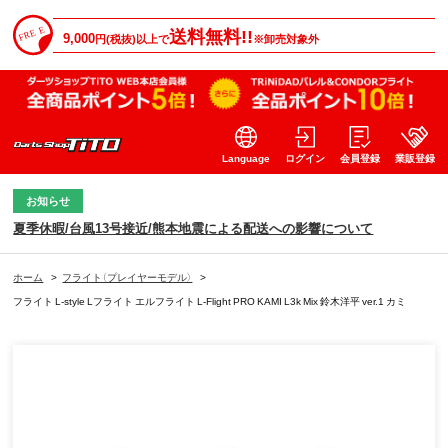
送料無料!!
9,000
円(税抜)以上で
※卸売対象外
Language
ログイン
会員登録
業販登録
お知らせ
夏季休暇/台風13号接近/熊本地震による配送への影響について
ホーム
>
フライト（プレイヤーモデル）
>
フライト L-style Lフライト エルフライト L-Flight PRO KAMI L3k Mix 鈴木洋平 ver.1 カミ