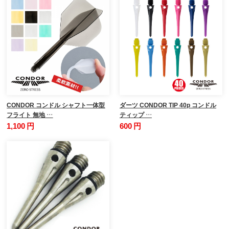
CONDOR コンドル シャフト一体型
ダーツ CONDOR TIP 40p コンドル
フライト 無地 …
ティップ …
1,100 円
600 円