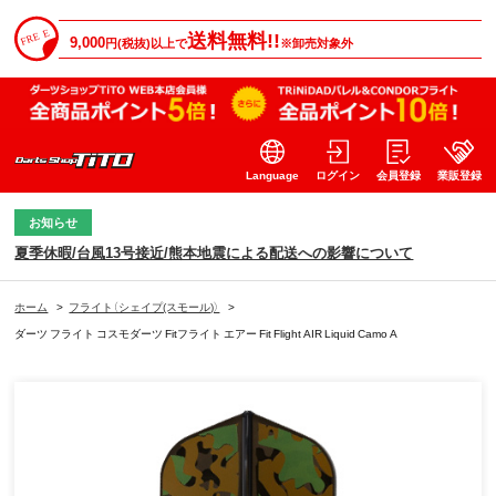
送料無料!!
9,000
円(税抜)以上で
※卸売対象外
Language
ログイン
会員登録
業販登録
お知らせ
夏季休暇/台風13号接近/熊本地震による配送への影響について
ホーム
>
フライト（シェイプ(スモール)）
>
ダーツ フライト コスモダーツ Fitフライト エアー Fit Flight AIR Liquid Camo A