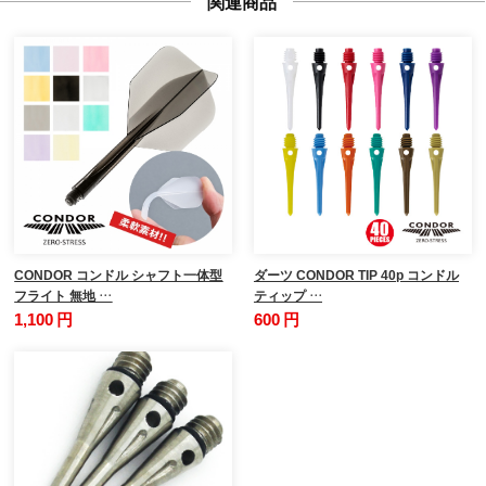
関連商品
CONDOR コンドル シャフト一体型
ダーツ CONDOR TIP 40p コンドル
フライト 無地 …
ティップ …
1,100 円
600 円